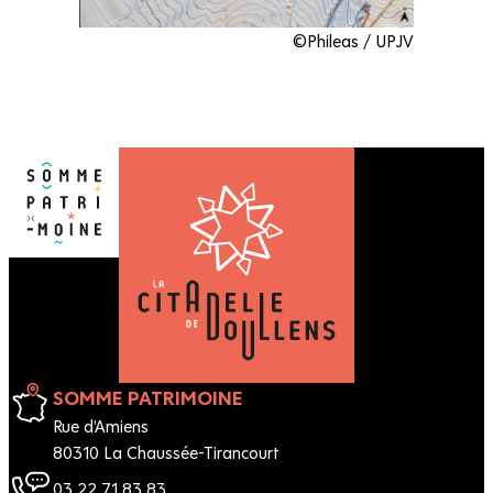
©Phileas / UPJV
SOMME PATRIMOINE
Rue d'Amiens
80310 La Chaussée-Tirancourt
03 22 71 83 83