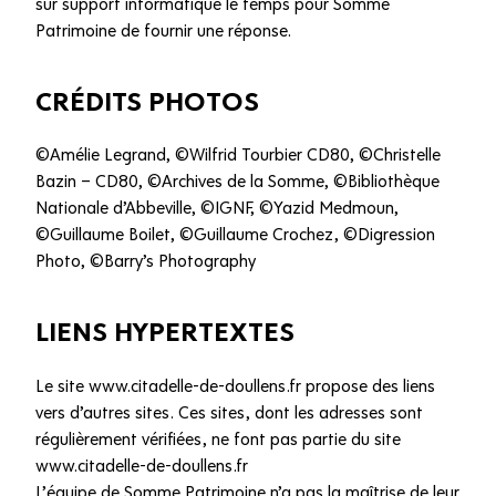
sur support informatique le temps pour Somme
Patrimoine de fournir une réponse.
CRÉDITS PHOTOS
©Amélie Legrand, ©Wilfrid Tourbier CD80, ©Christelle
Bazin – CD80, ©Archives de la Somme, ©Bibliothèque
Nationale d’Abbeville, ©IGNF, ©Yazid Medmoun,
©Guillaume Boilet, ©Guillaume Crochez, ©Digression
Photo, ©Barry’s Photography
LIENS HYPERTEXTES
Le site www.citadelle-de-doullens.fr propose des liens
vers d’autres sites. Ces sites, dont les adresses sont
régulièrement vérifiées, ne font pas partie du site
www.citadelle-de-doullens.fr
L’équipe de Somme Patrimoine n’a pas la maîtrise de leur